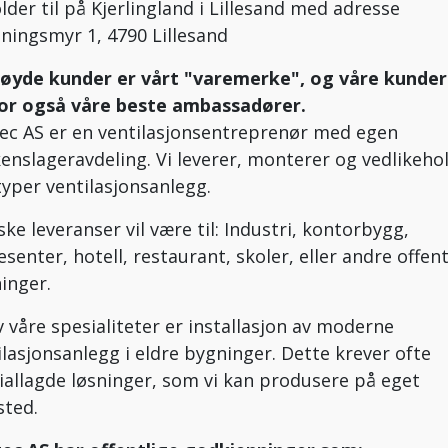
older til på Kjerlingland i Lillesand med adresse
ningsmyr 1, 4790 Lillesand
øyde kunder er vårt "varemerke", og våre kunder
or også våre beste ambassadører.
ec AS er en ventilasjonsentreprenør med egen
kenslageravdeling. Vi leverer, monterer og vedlikeho
 typer ventilasjonsanlegg.
ske leveranser vil være til: Industri, kontorbygg,
esenter, hotell, restaurant, skoler, eller andre offent
inger.
v våre spesialiteter er installasjon av moderne
ilasjonsanlegg i eldre bygninger. Dette krever ofte
iallagde løsninger, som vi kan produsere på eget
sted.