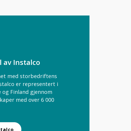
l av Instalco
ghet med storbedriftens
stalco er representert i
e og Finland gjennom
skaper med over 6 000
talco