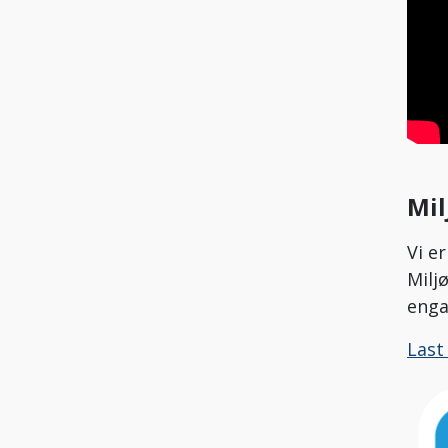
Mil
Vi e
Milj
enga
Last