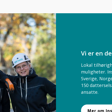
Vi er en de
Lokal tilhøri
muligheter. In
Sverige, Norg
150 dattersel
ansatte.
Mer om Ins