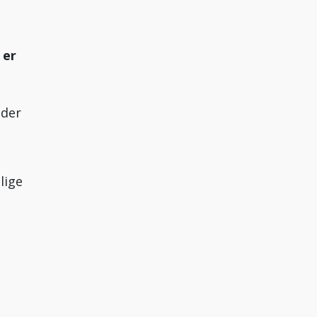
 er
lder
lige