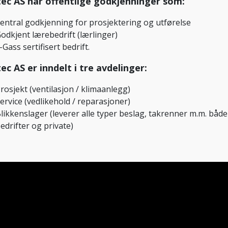
ec AS har offentlige godkjenninger som:
entral godkjenning for prosjektering og utførelse
odkjent lærebedrift (lærlinger)
-Gass sertifisert bedrift.
ec AS er inndelt i tre avdelinger:
rosjekt (ventilasjon / klimaanlegg)
ervice (vedlikehold / reparasjoner)
likkenslager (leverer alle typer beslag, takrenner m.m. både 
edrifter og private)