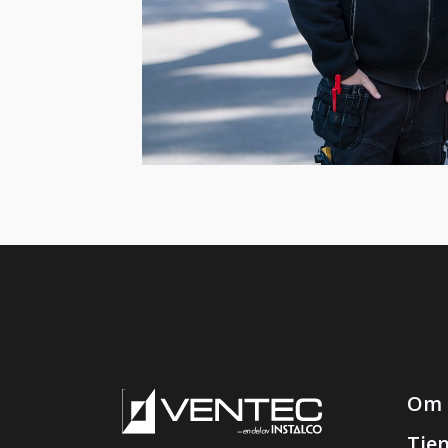
Om 
Tje