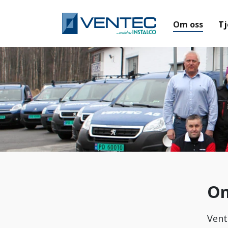
Om oss
Tj
Om
Vent