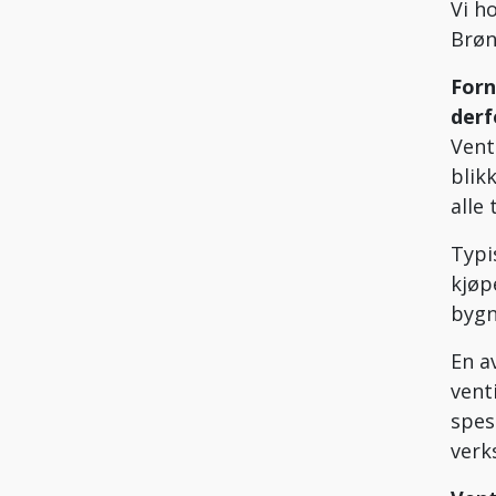
Vi h
Brøn
Forn
derf
Vent
blik
alle
Typi
kjøp
bygn
En a
vent
spes
verk