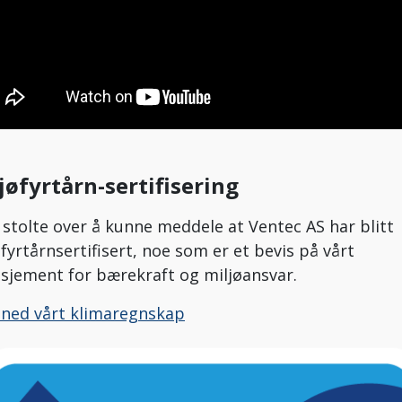
jøfyrtårn-sertifisering
r stolte over å kunne meddele at Ventec AS har blitt
øfyrtårnsertifisert, noe som er et bevis på vårt
sjement for bærekraft og miljøansvar.
 ned vårt klimaregnskap