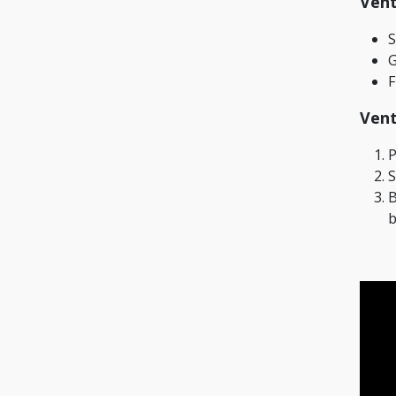
Vent
S
G
F
Vent
P
S
B
b