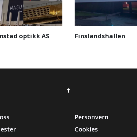
mstad optikk AS
Finslandshallen
oss
Personvern
nester
Cookies