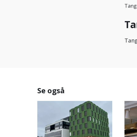
Tange
Ta
Tang
Se også