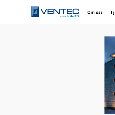
Om oss
Tj